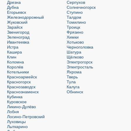
Дрезна
Серпухов
Дубна
Солнечногорск
Егорьевск
Ступино
Железнодорожный
Талдом
Жуковский
Томилино
Зарайск
Троицк
Звенигород
Фрязино
Зеленоград
Химки
Ивантеевка
Хотьково
Истра
Черноголовка
Кашира
Шатура
Клин
Щёлково
Коломна
Электрогорск
Королёв
Электросталь
Котельники
Яхрома
Красноармейск
Тверь
Красногорск
Тула
Краснозаводск
Калуга
Краснознаменск
Обнинск
Кубинка
Куровское
Ликино-Дулёво
Лобня
Лосино-Петровский
Луховицы
Лыткарино