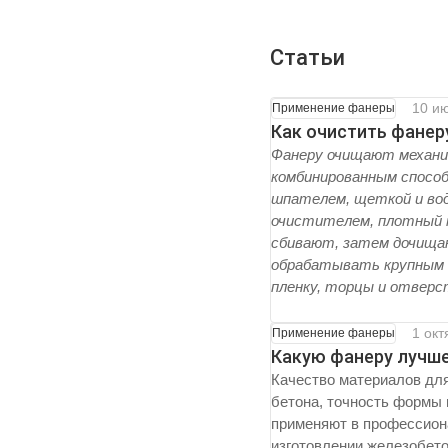
Статьи
10 и
Применение фанеры
Как очистить фанеру
Фанеру очищают механич
комбинированным спосо
шпателем, щеткой и во
очистителем, плотный н
сбивают, затем дочища
обрабатывать крупным 
пленку, торцы и отверс
1 окт
Применение фанеры
Какую фанеру лучше
Качество материалов для
бетона, точность формы 
применяют в профессион
изготовлении железобето