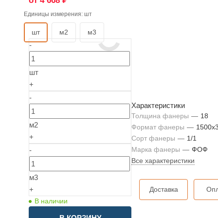
от 4 668 ₽
Единицы измерения:
шт
шт
м2
м3
-
шт
+
-
Характеристики
Толщина фанеры
—
18
м2
Формат фанеры
—
1500х
+
Сорт фанеры
—
1/1
Марка фанеры
—
ФОФ
-
Все характеристики
м3
Доставка
Оп
+
В наличии
В КОРЗИНУ