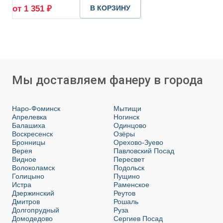
от 1 351 ₽
В КОРЗИНУ
Мы доставляем фанеру в города
Наро-Фоминск
Мытищи
Апрелевка
Ногинск
Балашиха
Одинцово
Воскресенск
Озёры
Бронницы
Орехово-Зуево
Верея
Павловский Посад
Видное
Пересвет
Волоколамск
Подольск
Голицыно
Пущино
Истра
Раменское
Дзержинский
Реутов
Дмитров
Рошаль
Долгопрудный
Руза
Домодедово
Сергиев Посад