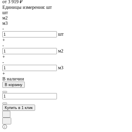
от 3 919 ₽
Единицы измерения:
шт
шт
м2
м3
-
шт
+
-
м2
+
-
м3
+
В наличии
В корзину
Купить в 1 клик