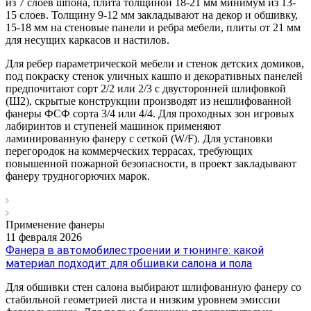
из 7 слоев шпона, плита толщиной 18-21 мм минимум из 13-
15 слоев. Толщину 9-12 мм закладывают на декор и обшивку,
15-18 мм на стеновые панели и ребра мебели, плиты от 21 мм
для несущих каркасов и настилов.
Для ребер параметрической мебели и стенок детских домиков,
под покраску стенок уличных кашпо и декоративных панелей
предпочитают сорт 2/2 или 2/3 с двусторонней шлифовкой
(Ш2), скрытые конструкции производят из нешлифованной
фанеры ФСФ сорта 3/4 или 4/4. Для проходных зон игровых
лабиринтов и ступеней машинок применяют
ламинированную фанеру с сеткой (W/F). Для установки
перегородок на коммерческих террасах, требующих
повышенной пожарной безопасности, в проект закладывают
фанеру трудногорючих марок.
Применение фанеры
11 февраля 2026
Фанера в автомобилестроении и тюнинге: какой
материал подходит для обшивки салона и пола
Для обшивки стен салона выбирают шлифованную фанеру со
стабильной геометрией листа и низким уровнем эмиссии