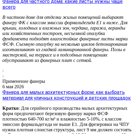
Фанера для частного дома: какие листы нужны чаще
всего
В частном доме для отделки жилых помещений выбирают
фанеру ФК с классом эмиссии формальдегида Е1 и ниже. Для
крыши, холодных и влажных зон, чердака, гаража, веранды
или хозяйственных построек, несъемной опалубки
фундамента подходят влагостойкие фанерные листы марки
ФСФ. Съемную опалубку на несколько циклов бетонирования
изготавливают из гладкой ламинированной фанеры. Полы в
мастерской, на террасе и в подсобных помещениях
обустраивают из фанерных плит с сеткой.
Применение фанеры
6 мая 2026
Фанера для малых архитектурных форм: как выбрать
материал для уличных конструкций и детских площадок
Кратко
: Для серийного производства малых архитектурных
форм предпочитают березовую фанеру марки ФСФ
плотностью 640-700 кг/м³ и влажностью 5-10%, с классом
эмиссии формальдегида не выше Е1. Для фрезеровки на ЧПУ
нужна плотная слоистая структура, лист 9 мм должен состоять