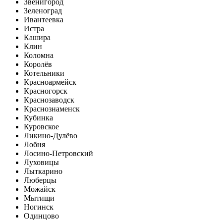
Звенигород
Зеленоград
Ивантеевка
Истра
Кашира
Клин
Коломна
Королёв
Котельники
Красноармейск
Красногорск
Краснозаводск
Краснознаменск
Кубинка
Куровское
Ликино-Дулёво
Лобня
Лосино-Петровский
Луховицы
Лыткарино
Люберцы
Можайск
Мытищи
Ногинск
Одинцово