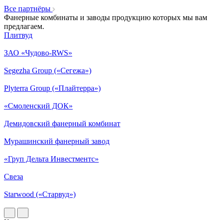
Все партнёры
Фанерные комбинаты и заводы продукцию которых мы вам
предлагаем.
Плитвуд
ЗАО «Чудово-RWS»
Segezha Group («Сегежа»)
Plyterra Group («Плайтерра»)
«Смоленский ДОК»
Демидовский фанерный комбинат
Мурашинский фанерный завод
«Груп Дельта Инвестментс»
Свеза
Starwood («Старвуд»)