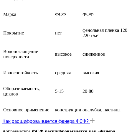
Марка
ФСФ
ФОФ
фенольная пленка 120-
Покрытие
нет
220 г/м²
Водопоглощение
высокое
сниженное
поверхности
Износостойкость
средняя
высокая
Оборачиваемость,
5-15
20-80
циклов
Основное применение
конструкции
опалубка, настилы
Как расшифровывается фанера ФСФ?
Аббревиатура
ФСФ расшифровывается как «фанера