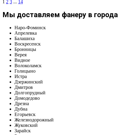
1
2
3
...
14
Мы доставляем фанеру в города
Наро-Фоминск
Апрелевка
Балашиха
Воскресенск
Бронницы
Верея
Видное
Волоколамск
Голицыно
Истра
Дзержинский
Дмитров
Долгопрудный
Домодедово
Дрезна
Дубна
Егорьевск
Железнодорожный
Жуковский
Зарайск