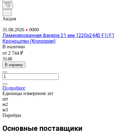
Акция
31.08.2026
0
0
0
0
Ламинированная фанера 21 мм 1220х2440 F1/F1
Кроношпан (Kronospan)
В наличии
от 2 744 ₽
3148
В корзину
Подробнее
Единицы измерения:
шт
шт
м2
м3
Парнёры
Основные поставщики