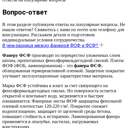
Вопрос-ответ
В этом разделе публикуем ответы на популярные вопросы. Не
нашли ответов? Свяжитесь с нами по почте или телефону для
консультации. Расскажем детали и подготовим
индивидуальные условия сотрудничества.
В чем разница между фанерой ФОФ и ФСФ?
Фанеру ФСФ
производят из перекрестно уложенных слоев
шпона, пропитанных фенолформальдегидной смолой. Плиты
ФОФ (ФОБ, ламинированная) – это
фанера ФСФ
,
облицованная термореактивной пленкой. Защитное покрытие
улучшает эксплуатационные характеристики материала.
Марка ФСФ устойчива к влаге за счет связующего на
фенолформальдегидных смолах. Но поверхность остается
открытой и впитывает воду, загрязняется и быстрее
изнашивается. Фанерные листы ФОФ защищены фенольной
пленкой плотностью 120-220 г/м². Покрытие снижает
водопоглощение, защищает от щелочной среды бетона,
повышает стойкость к истиранию. Ламинированная фанера
применяется в опалубке, настилах, нагружаемых
конструкциях.