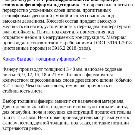
смоляная фенолформальдегидная»
. Это древесные плиты из
перекрестно уложенных слоев шпона, пропитанных
фенолформальдегидной смолой и спрессованных под
высоким давлением. Клеевой состав придает высокую
жесткость на изгиб, устойчивость к перепадам температуры и
влагостойкость. Плиты подходят для применения под
открытым небом и в нагружаемых конструкциях. Материал
производят в соответствии с требованиями ГОСТ 3916.1-2018
(лиственные породы) и 3916.2.2018 (хвоя).
Какая бывает толщина у фанеры?
Фанеру производят толщиной 3-40 мм, наиболее ходовые
листы: 6, 9, 12, 15, 18 и 21 мм. Толщина формируется
количеством спрессованных слоев древесного шпона (обычно
3-21 слой). Чем больше слоев, тем выше прочность и
стабильность листа.
Выбор толщины фанеры зависит от назначения материала.
Для отделочных работ, подложки используют тонкие листы,
для опалубки, пола и несущих конструкций предпочтительны
плиты 15-21 мм. Некоторые производители могут выпускать
фанеру нестандартной толщины под заказ, но такие позиции
встречаются редко.