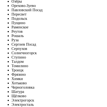
Озёры
Орехово-Зуево
Павловский Посад
Пересвет
Подольск
Пущино
Раменское
Реутов
Рошаль
Руза
Сергиев Посад
Серпухов
Солнечногорск
Ступино
Талдом
Томилино
Троицк
Фрязино
Химки
Хотьково
Черноголовка
Шатура
Щёлково
Электрогорск
Электросталь