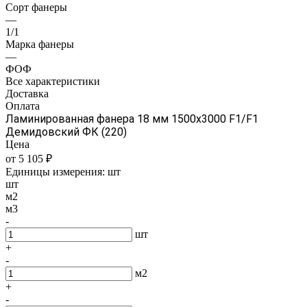
Сорт фанеры
—
1/1
Марка фанеры
—
ФОФ
Все характеристики
Доставка
Оплата
Ламинированная фанера 18 мм 1500х3000 F1/F1
Демидовский ФК (220)
Цена
от 5 105 ₽
Единицы измерения:
шт
шт
м2
м3
-
шт
+
-
м2
+
-