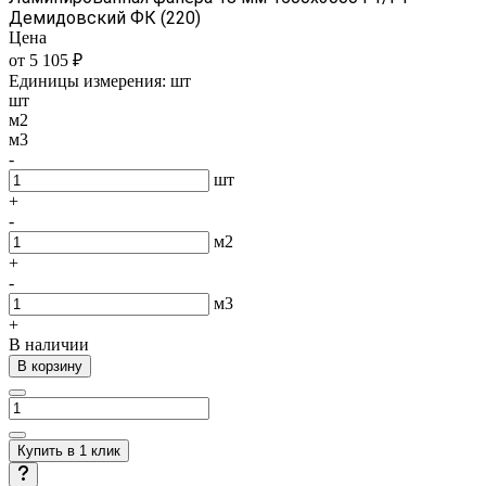
Демидовский ФК (220)
Цена
от 5 105 ₽
Единицы измерения:
шт
шт
м2
м3
-
шт
+
-
м2
+
-
м3
+
В наличии
В корзину
Купить в 1 клик