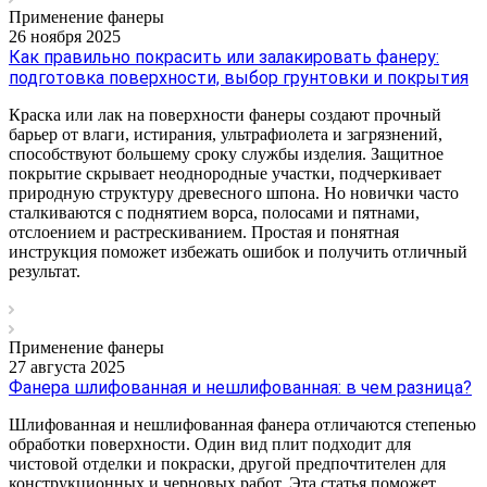
Применение фанеры
26 ноября 2025
Как правильно покрасить или залакировать фанеру:
подготовка поверхности, выбор грунтовки и покрытия
Краска или лак на поверхности фанеры создают прочный
барьер от влаги, истирания, ультрафиолета и загрязнений,
способствуют большему сроку службы изделия. Защитное
покрытие скрывает неоднородные участки, подчеркивает
природную структуру древесного шпона. Но новички часто
сталкиваются с поднятием ворса, полосами и пятнами,
отслоением и растрескиванием. Простая и понятная
инструкция поможет избежать ошибок и получить отличный
результат.
Применение фанеры
27 августа 2025
Фанера шлифованная и нешлифованная: в чем разница?
Шлифованная и нешлифованная фанера отличаются степенью
обработки поверхности. Один вид плит подходит для
чистовой отделки и покраски, другой предпочтителен для
конструкционных и черновых работ. Эта статья поможет