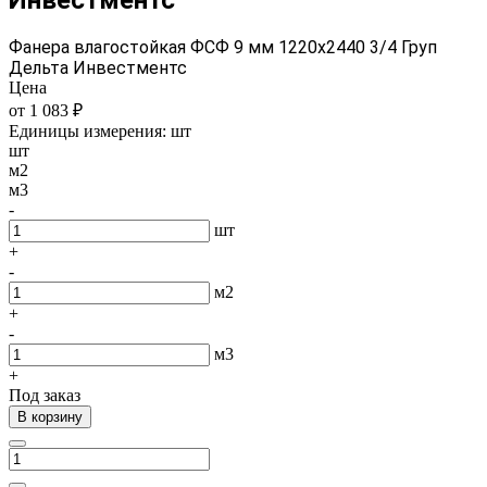
Фанера влагостойкая ФСФ 9 мм 1220х2440 3/4 Груп
Дельта Инвестментс
Цена
от 1 083 ₽
Единицы измерения:
шт
шт
м2
м3
-
шт
+
-
м2
+
-
м3
+
Под заказ
В корзину