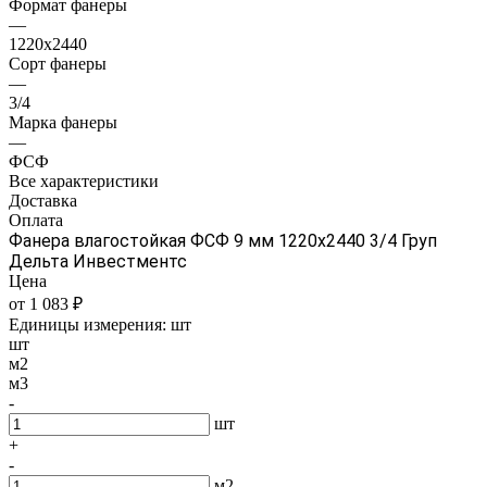
Формат фанеры
—
1220х2440
Сорт фанеры
—
3/4
Марка фанеры
—
ФСФ
Все характеристики
Доставка
Оплата
Фанера влагостойкая ФСФ 9 мм 1220х2440 3/4 Груп
Дельта Инвестментс
Цена
от 1 083 ₽
Единицы измерения:
шт
шт
м2
м3
-
шт
+
-
м2