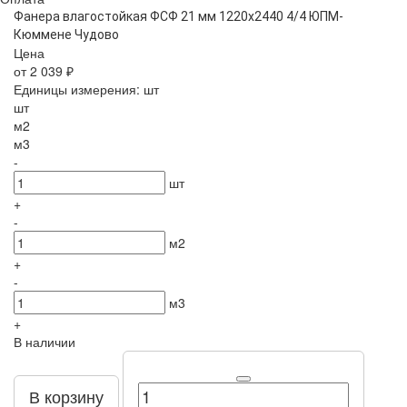
Фанера влагостойкая ФСФ 21 мм 1220х2440 4/4 ЮПМ-
Кюммене Чудово
Цена
от 2 039 ₽
Единицы измерения:
шт
шт
м2
м3
-
шт
+
-
м2
+
-
м3
+
В наличии
В корзину