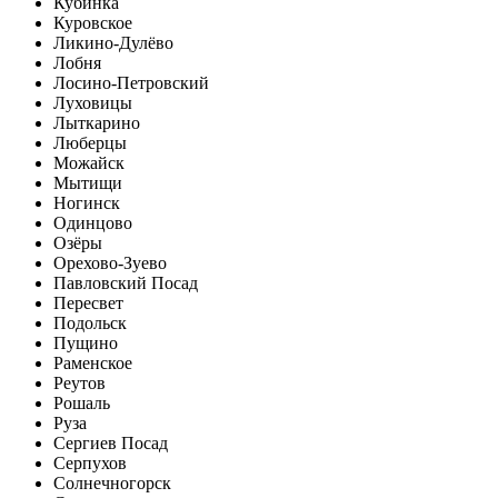
Кубинка
Куровское
Ликино-Дулёво
Лобня
Лосино-Петровский
Луховицы
Лыткарино
Люберцы
Можайск
Мытищи
Ногинск
Одинцово
Озёры
Орехово-Зуево
Павловский Посад
Пересвет
Подольск
Пущино
Раменское
Реутов
Рошаль
Руза
Сергиев Посад
Серпухов
Солнечногорск