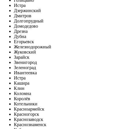
Голицыно
Истра
Дзержинский
Дмитров
Долгопрудный
Домодедово
Дрезна
Дубна
Егорьевск
Железнодорожный
Жуковский
Зарайск
Звенигород
Зеленоград
Ивантеевка
Истра
Кашира
Клин
Коломна
Королёв
Котельники
Красноармейск
Красногорск
Краснозаводск
Краснознаменск