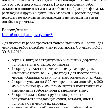
15% от расчетного количества. Но по завершении работ
остаются лишние листы из-за особенностей раскроя формата,
раскладки и других неучтенных мелочей. Простой подход
позволит не допустить перерасхода и не переплачивать за
ошибки в расчетах.
Вопрос/ответ
Какой сорт фанеры лучше?
Для чистовых работ требуется фанера высшего и 1 сорта, для
черновых работ подойдет низкая сортность. Согласно ГОСТ
3916.1-2018:
сорт Е (Элит) без структурных и внешних дефектов,
используется в отделке, облицовке;
1 сорт допускает незначительные сучки, трещины и
изменение цвета до 15%, подходит для изготовления
мебели, обшивки стен и пола, изготовления опалубки;
2 сорт с сучками до Ø25 мм, трещинами длиной до 300
мм и шириной до 2 мм, применяется в конструкциях с
умеренными требованиями к внешнему виду;
3 сорт обладает более грубой поверхностью,
допускаются выпадающие сучки, вставки, листы
используют в черновых работах;
4 сорт самый низкий, допускаются любые дефекты,