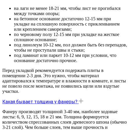
на лаги не менее 18-21 мм, чтобы лист не прогибался
между точками опоры;
на бетонное основание достаточно 12-15 мм при
укладке на сплошную поверхность с приклеиванием
или креплением саморезами;
по черновому полу 12-15 мм при укладке на жесткое
сплошное основание;
под линолеум 10-12 мм, пол должен быть без перепадов,
чтобы не проступали швы и стыки;
под ламинат или паркет 10-12 мм при условии, что
основание достаточно прочное.
Перед укладкой рекомендуется подержать плиты в
помещении 2-3 дня. Это нужно, чтобы материал
адаптировался к температуре и влажности в комнате, и листы
не повело после монтажа, не появились щели или вздутые
участки.
Какая бывает толщина у фанеры?
Фанеру производят толщиной 3-40 мм, наиболее ходовые
листы: 6, 9, 12, 15, 18 и 21 мм. Толщина формируется
количеством спрессованных слоев древесного шпона (обычно
3-21 слой). Чем больше слоев, тем выше прочность и