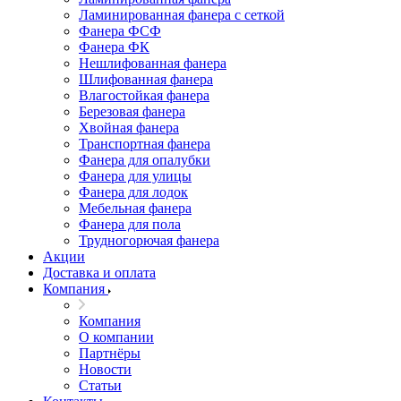
Ламинированная фанера с сеткой
Фанера ФСФ
Фанера ФК
Нешлифованная фанера
Шлифованная фанера
Влагостойкая фанера
Березовая фанера
Хвойная фанера
Транспортная фанера
Фанера для опалубки
Фанера для улицы
Фанера для лодок
Мебельная фанера
Фанера для пола
Трудногорючая фанера
Акции
Доставка и оплата
Компания
Компания
О компании
Партнёры
Новости
Статьи